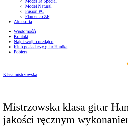
Model 1a Special
Model Natural
Fusion PC
Flamenco ZF
Akcesoria
Wiadomośći
Kontakt
Nájdi svojho predajcu
Klub posiadaczy gitar Hanika
Pobierz
Klasa mistrzowska
Mistrzowska klasa gitar Han
jakości ręcznym wykonanie