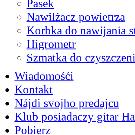
Pasek
Nawilżacz powietrza
Korbka do nawijania s
Higrometr
Szmatka do czyszczeni
Wiadomośći
Kontakt
Nájdi svojho predajcu
Klub posiadaczy gitar H
Pobierz