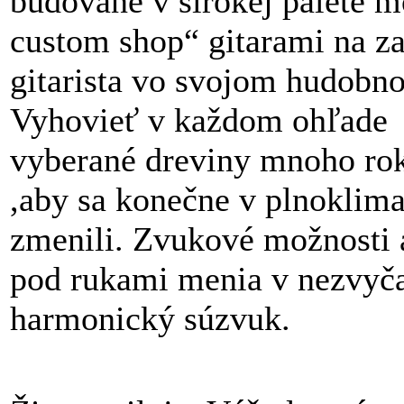
budované v širokej palete 
custom shop“ gitarami na z
gitarista vo svojom hudobno
Vyhovieť v každom ohľade
vyberané dreviny mnoho r
,aby sa konečne v plnoklim
zmenili. Zvukové možnosti a
pod rukami menia v nezvyča
harmonický súzvuk.