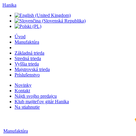
Hanika
Úvod
Manufaktúra
Základná trieda
Stredná trieda
Vyššia trieda
Majstrovská trieda
Príslušenstvo
Novinky
Kontakt
Nájdi svojho predajcu
Klub majiteľov gitár Hanika
Na stiahnutie
Manufaktúra